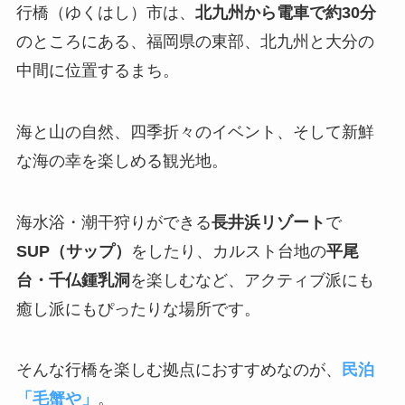
行橋（ゆくはし）市は、
北九州から電車で約30分
のところにある、福岡県の東部、北九州と大分の
中間に位置するまち。
海と山の自然、四季折々のイベント、そして新鮮
な海の幸を楽しめる観光地。
海水浴・潮干狩りができる
長井浜リゾート
で
SUP（サップ）
をしたり、カルスト台地の
平尾
台・千仏鍾乳洞
を楽しむなど、アクティブ派にも
癒し派にもぴったりな場所です。
そんな行橋を楽しむ拠点におすすめなのが、
民泊
「毛蟹や」
。