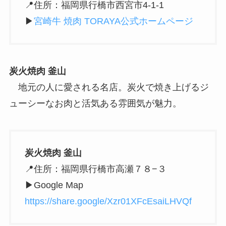
📍住所：福岡県行橋市西宮市4-1-1
▶︎
宮崎牛 焼肉 TORAYA公式ホームページ
炭火焼肉 釜山
地元の人に愛される名店。炭火で焼き上げるジ
ューシーなお肉と活気ある雰囲気が魅力。
炭火焼肉 釜山
📍住所：福岡県行橋市高瀬７８−３
▶︎Google Map
https://share.google/Xzr01XFcEsaiLHVQf