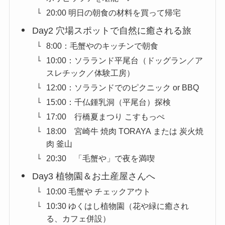
20:00 明日の朝食の材料を買って帰宅
Day2 穴場スポットで自然に癒される旅
8:00：毛蟹やのキッチンで朝食
10:00：ソラランド平尾台（ドッグラン／ア
スレチック／体験工房）
12:00：ソラランドでのピクニック or BBQ
15:00：千仏鍾乳洞（平尾台）探検
17:00 行橋夏まつり こすもっぺ
18:00 宮崎牛 焼肉 TORAYA または 炭火焼
肉 釜山
20:30 「毛蟹や」で夜を満喫
Day3 植物園＆お土産屋さんへ
10:00 毛蟹や チェックアウト
10:30 ゆくはし植物園（花や緑に癒され
る、カフェ併設）