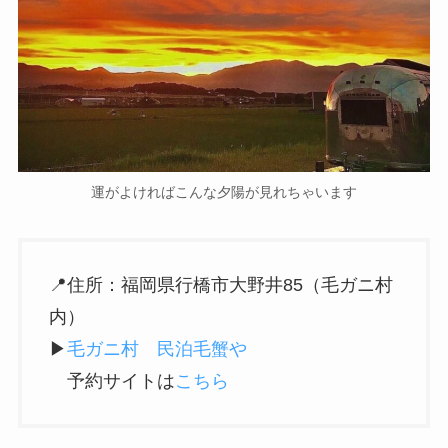
運がよければこんな夕陽が見れちゃいます
📍住所：福岡県行橋市大野井85（毛ガニ村
内）
▶︎
毛ガニ村 民泊毛蟹や
予約サイトは
こちら